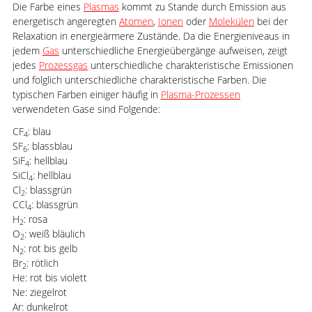
Die Farbe eines
Plasmas
kommt zu Stande durch Emission aus
energetisch angeregten
Atomen
,
Ionen
oder
Molekülen
bei der
Relaxation in energieärmere Zustände. Da die Energieniveaus in
jedem
Gas
unterschiedliche Energieübergänge aufweisen, zeigt
jedes
Prozessgas
unterschiedliche charakteristische Emissionen
und folglich unterschiedliche charakteristische Farben. Die
typischen Farben einiger häufig in
Plasma-Prozessen
verwendeten Gase sind Folgende:
CF
: blau
4
SF
: blassblau
6
SiF
: hellblau
4
SiCl
: hellblau
4
Cl
: blassgrün
2
CCl
: blassgrün
4
H
: rosa
2
O
: weiß bläulich
2
N
: rot bis gelb
2
Br
: rötlich
2
He: rot bis violett
Ne: ziegelrot
Ar: dunkelrot