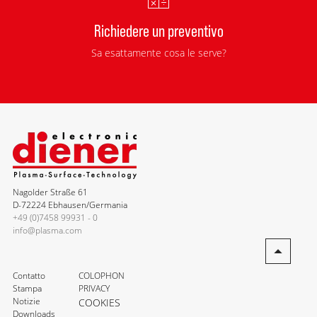
Richiedere un preventivo
Sa esattamente cosa le serve?
Nagolder Straße 61
D-72224 Ebhausen/Germania
+49 (0)7458 99931 - 0
info@plasma.com
Contatto
COLOPHON
Stampa
PRIVACY
Notizie
COOKIES
Downloads