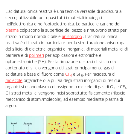
L'acidatura ionica reattiva è una tecnica versatile di acidatura a
secco, utilizzabile per quasi tutti i materiali impiegati
nell'elettronica e nell'optoelettronica. Le particelle cariche del
plasma
colpiscono la superficie del pezzo e rimuovono strato per
strato in modo riproducibile e
anisotropo
. L'acidatura ionica
reattiva è utilizzata in particolare per la strutturazione anisotropa
del silicio, di dielettrici organici e inorganici, di materiali metallici di
barriera e di
polimeri
per applicazioni elettroniche e
optoelettroniche (SH). Per la rimozione di strati di silicio o a
contenuto di silicio vengono utilizzati principalmente gas di
acidatura a base di fluoro come
CF
e SF
. Per l’acidatura di
4
6
molecole
organiche o la pulizia degli strati inorganici di residui
organici si usano plasma di ossigeno o miscele di gas di O
e CF
.
2
4
Gli strati metallici vengono incisi soprattutto fisicamente (rilascio
meccanico di atomi/molecole), ad esempio mediante plasma di
argon.