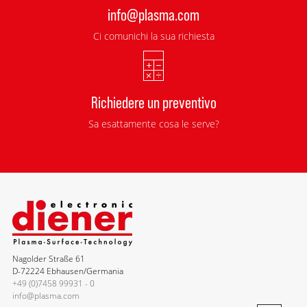
info@plasma.com
Ci comunichi la sua richiesta
Richiedere un preventivo
Sa esattamente cosa le serve?
Nagolder Straße 61
D-72224 Ebhausen/Germania
+49 (0)7458 99931 - 0
info@plasma.com