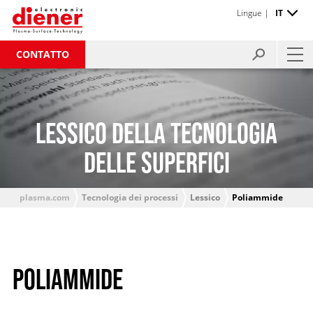
Lingue |
IT
CONTATTO
LESSICO DELLA TECNOLOGIA
DELLE SUPERFICI
plasma.com
Tecnologia dei processi
Lessico
Poliammide
POLIAMMIDE