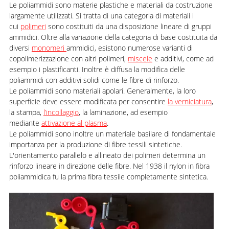
Le poliammidi sono materie plastiche e materiali da costruzione
largamente utilizzati. Si tratta di una categoria di materiali i
cui
polimeri
sono costituiti da una disposizione lineare di gruppi
ammidici. Oltre alla variazione della categoria di base costituita da
diversi
monomeri
ammidici, esistono numerose varianti di
copolimerizzazione con altri polimeri,
miscele
e additivi, come ad
esempio i plastificanti. Inoltre è diffusa la modifica delle
poliammidi con additivi solidi come le fibre di rinforzo.
Le poliammidi sono materiali apolari. Generalmente, la loro
superficie deve essere modificata per consentire
la verniciatura
,
la stampa,
l’incollaggio
, la laminazione, ad esempio
mediante
attivazione al plasma
.
Le poliammidi sono inoltre un materiale basilare di fondamentale
importanza per la produzione di fibre tessili sintetiche.
L'orientamento parallelo e allineato dei polimeri determina un
rinforzo lineare in direzione delle fibre. Nel 1938 il nylon in fibra
poliammidica fu la prima fibra tessile completamente sintetica.