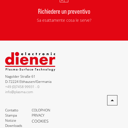
Richiedere un preventivo
Sa esattamente cosa le serve?
Nagolder Straße 61
D-72224 Ebhausen/Germania
+49 (0)7458 99931 - 0
info@plasma.com
Contatto
COLOPHON
Stampa
PRIVACY
Notizie
COOKIES
Downloads