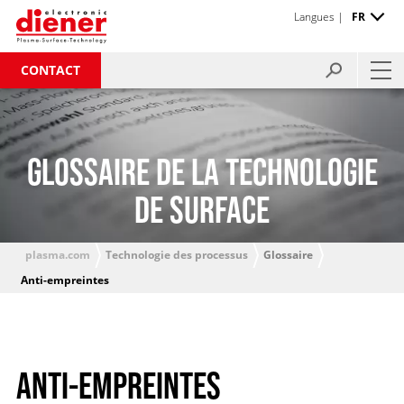
Langues |
FR
CONTACT
GLOSSAIRE DE LA TECHNOLOGIE
DE SURFACE
plasma.com
Technologie des processus
Glossaire
Anti-empreintes
ANTI-EMPREINTES